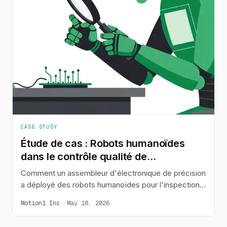
CASE STUDY
Étude de cas : Robots humanoïdes
dans le contrôle qualité de
l'électronique
Comment un assembleur d'électronique de précision
a déployé des robots humanoïdes pour l'inspection
qualité itinérante, réduisant les taux de défauts de
Motion1 Inc.
·
May 18, 2026
120 PPM à 35 PPM.