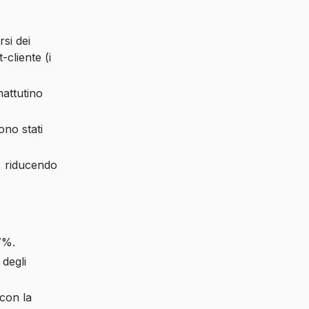
rsi dei
-cliente (i
mattutino
ono stati
i, riducendo
97%.
 degli
 con la