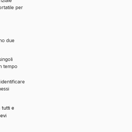
nziale
rtatile per
ano due
ingoli
 in tempo
identificare
messi
tutti e
ievi