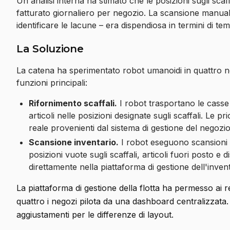
Un'analisi interna ha stimato che le posizioni sugli scaf
fatturato giornaliero per negozio. La scansione manual
identificare le lacune – era dispendiosa in termini di te
La Soluzione
La catena ha sperimentato robot umanoidi in quattro 
funzioni principali:
Rifornimento scaffali.
I robot trasportano le casse 
articoli nelle posizioni designate sugli scaffali. Le p
reale provenienti dal sistema di gestione del negozio
Scansione inventario.
I robot eseguono scansioni p
posizioni vuote sugli scaffali, articoli fuori posto e
direttamente nella piattaforma di gestione dell'inven
La piattaforma di gestione della flotta ha permesso ai re
quattro i negozi pilota da una dashboard centralizzata. I 
aggiustamenti per le differenze di layout.