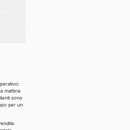
perativo:
la mattina
lienti sono
empo per un
vendite.