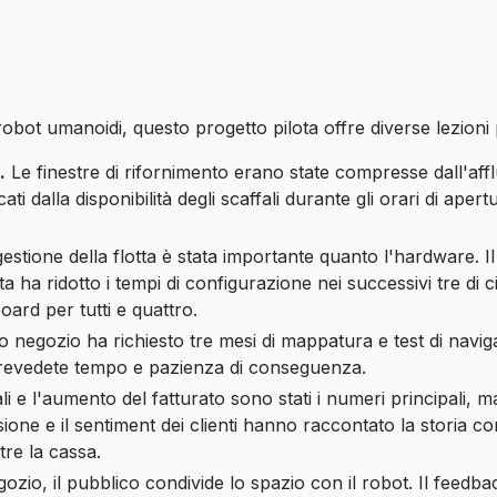
obot umanoidi, questo progetto pilota offre diverse lezioni 
.
Le finestre di rifornimento erano state compresse dall'affl
icati dalla disponibilità degli scaffali durante gli orari di aper
estione della flotta è stata importante quanto l'hardware. Il 
ta ha ridotto i tempi di configurazione nei successivi tre di c
oard per tutti e quattro.
o negozio ha richiesto tre mesi di mappatura e test di navi
Prevedete tempo e pazienza di conseguenza.
ali e l'aumento del fatturato sono stati i numeri principali, m
one e il sentiment dei clienti hanno raccontato la storia com
tre la cassa.
ozio, il pubblico condivide lo spazio con il robot. Il feedba