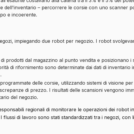
fali esaurite costavano alla catena tra il 3% e il 5% del pote
e dell'inventario – percorrere le corsie con uno scanner po
mpo e incoerente.
negozi, impiegando due robot per negozio. I robot svolgev
di prodotti dal magazzino al punto vendita e posizionano i s
riorità di rifornimento sono determinate dai dati di inventario
.
rogrammate delle corsie, utilizzando sistemi di visione per 
 discrepanze di prezzo. I risultati delle scansioni vengono im
tario del negozio.
sponsabili regionali di monitorare le operazioni dei robot in 
flussi di lavoro sono stati standardizzati tra i negozi, con l