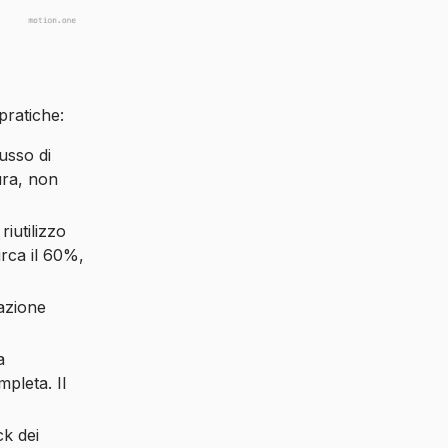
pratiche:
usso di
tura, non
riutilizzo
irca il 60%,
gazione
a
pleta. Il
ck dei