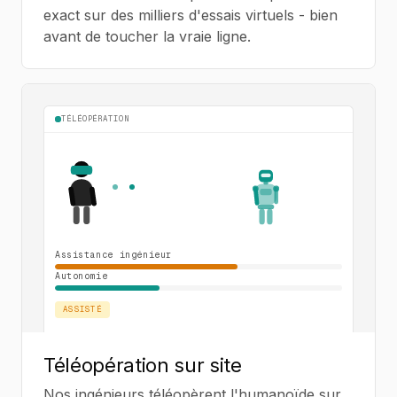
exact sur des milliers d'essais virtuels - bien
avant de toucher la vraie ligne.
TÉLÉOPÉRATION
Assistance ingénieur
Autonomie
ASSISTÉ
AUTONOME
Téléopération sur site
Nos ingénieurs téléopèrent l'humanoïde sur