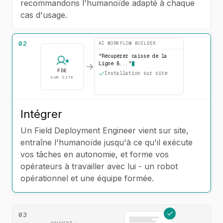
recommandons l'humanoïde adapté à chaque
cas d'usage.
02
AI WORKFLOW BUILDER
"
Récupérer caisse de la
Ligne B...
"
FDE
Installation sur site
SUR SITE
Workflow programmé
Équipe formée
Intégrer
Un Field Deployment Engineer vient sur site,
entraîne l'humanoïde jusqu'à ce qu'il exécute
vos tâches en autonomie, et forme vos
opérateurs à travailler avec lui - un robot
opérationnel et une équipe formée.
03