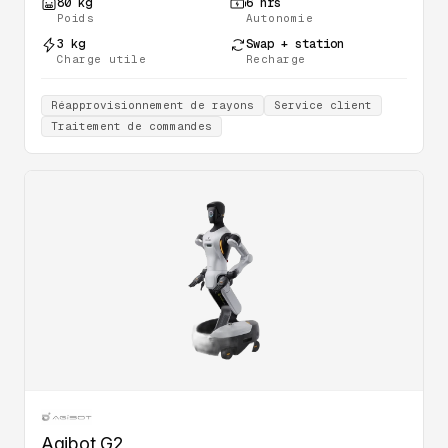
80 kg
6 hrs
Poids
Autonomie
3 kg
Swap + station
Charge utile
Recharge
Réapprovisionnement de rayons
Service client
Traitement de commandes
Agibot G2