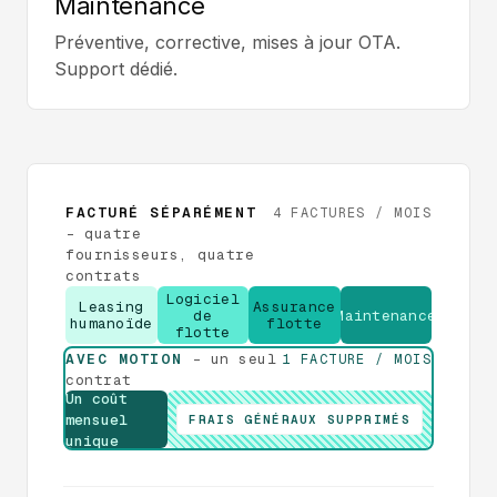
Maintenance
Préventive, corrective, mises à jour OTA.
Support dédié.
FACTURÉ SÉPARÉMENT
4 FACTURES / MOIS
-
quatre
fournisseurs, quatre
contrats
Logiciel
Leasing
Assurance
de
Maintenance
humanoïde
flotte
flotte
AVEC MOTION
-
un seul
1 FACTURE / MOIS
contrat
Un coût
mensuel
FRAIS GÉNÉRAUX SUPPRIMÉS
unique