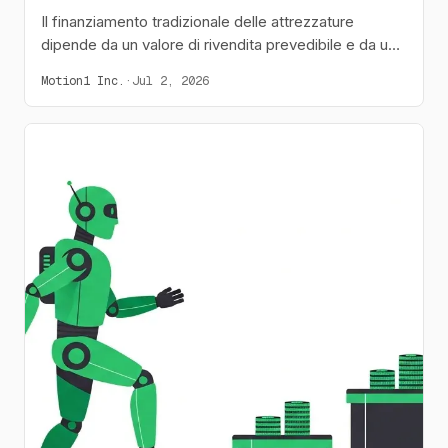
Il finanziamento tradizionale delle attrezzature
dipende da un valore di rivendita prevedibile e da un
mercato dell'usato robusto. I robot umanoidi
Motion1 Inc.
·
Jul 2, 2026
infrangono entrambe queste premesse, motivo per
cui i finanziatori esitano e gli acquirenti si bloccano -
ed è per questo che il leasing e la finanza integrata si
stanno affermando come soluzione.