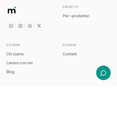
PRODOTTO
Per i produttori
AZIENDA
RISORSE
Chi siamo
Contatti
Lavora con noi
Blog
© 2026 Motion1 Inc. · motion.one
Informativa sulla privacy
Condizioni di servizio
Informativa sui cookie