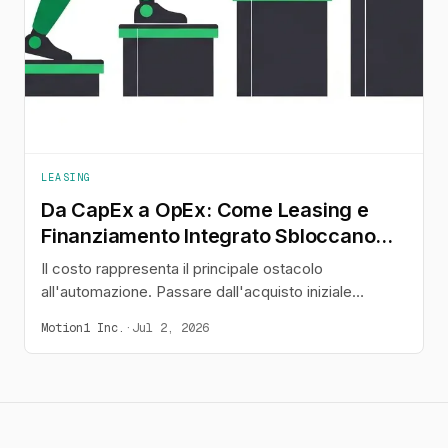
LEASING
Da CapEx a OpEx: Come Leasing e
Finanziamento Integrato Sbloccano
l'Adozione di Umanoidi
Il costo rappresenta il principale ostacolo
all'automazione. Passare dall'acquisto iniziale
oneroso di robot umanoidi a una spesa operativa
Motion1 Inc.
·
Jul 2, 2026
mensile prevedibile – tramite il leasing o soluzioni di
'compra ora, paga dopo' integrate al punto vendita –
modifica la decisione d'acquisto e rende
l'automazione accessibile alle aziende che ne hanno
più bisogno.