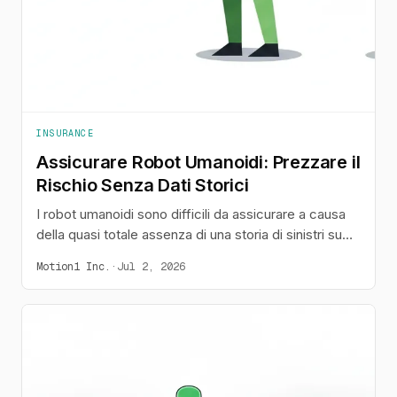
INSURANCE
Assicurare Robot Umanoidi: Prezzare il
Rischio Senza Dati Storici
I robot umanoidi sono difficili da assicurare a causa
della quasi totale assenza di una storia di sinistri su
cui basare la loro valutazione. Ecco perché esiste
Motion1 Inc.
·
Jul 2, 2026
questa lacuna, come un modello di pricing può
apprendere da implementazioni sul campo e perché
la copertura dovrebbe essere inclusa nel contratto di
leasing.