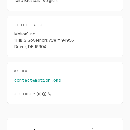
1050 Brussels, Belgium
UNITED STATES
Motion1 Inc.
1111B S Governors Ave # 94956
Dover, DE 19904
CORREO
contact@motion.one
SÍGUENOS