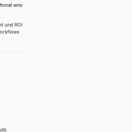
Monat eins
it und ROI
Workflows
llt)