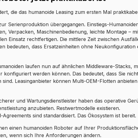
dert, die das humanoide Leasing zum ersten Mal praktikab
ur Serienproduktion übergegangen. Einstiegs-Humanoide
ren, Verpacken, Maschinenbedienung, leichte Montage – mi
en Einsatz rechtfertigen. Die mittlere Zeit zwischen Ausfäll
ren bedeuten, dass Ersatzeinheiten ohne Neukonfiguration 
manoiden laufen nun auf ähnlichen Middleware-Stacks, mit
der konfiguriert werden können. Das bedeutet, dass Sie nich
 sind. Leasinganbieter können Multi-OEM-Flotten anbieten
icherer und Wartungsdienstleister haben das operative Ger
nstleistung anzubieten. Restwertmodelle existieren.
-Agreements sind standardisiert. Das Ökosystem ist bereit.
hen einen humanoiden Roboter auf Ihrer Produktionsfläche
ten, wenn sich Ihre Anforderungen ändern.