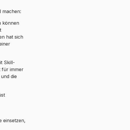
el machen:
n können
t
en hat sich
einer
 Skill-
t für immer
 und die
üst
 einsetzen,