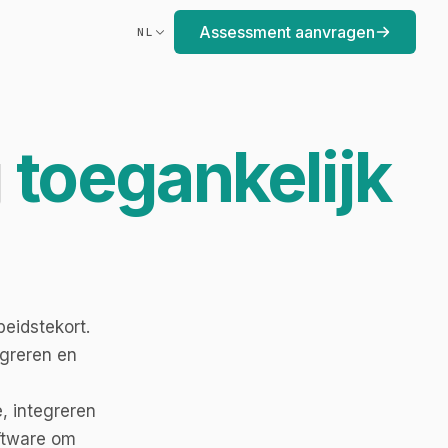
Assessment aanvragen
NL
g
toegankelijk
eidstekort.
egreren en
, integreren
ftware om